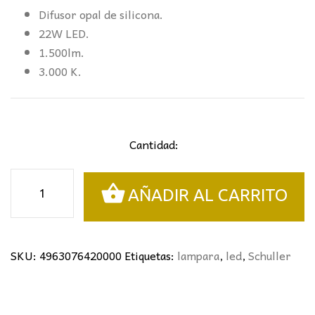
Difusor opal de silicona.
22W LED.
1.500lm.
3.000 K.
Cantidad:
PLAFÓN
AÑADIR AL CARRITO
BOA
NEGRO
SCHULLER
cantidad
SKU:
4963076420000
Etiquetas:
lampara
,
led
,
Schuller