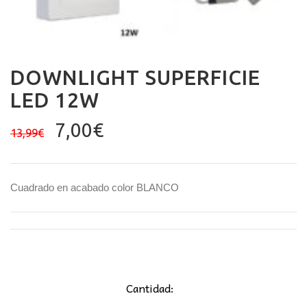
DOWNLIGHT SUPERFICIE
LED 12W
El
El
7,00
€
13,99
€
precio
precio
original
actual
era:
es:
Cuadrado en acabado color BLANCO
13,99€.
7,00€.
Cantidad: