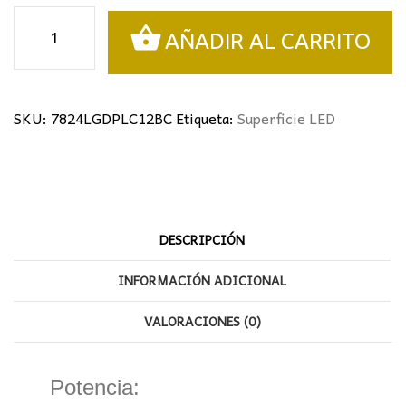
Downlight
AÑADIR AL CARRITO
Superficie
LED
12W
cantidad
SKU:
7824LGDPLC12BC
Etiqueta:
Superficie LED
DESCRIPCIÓN
INFORMACIÓN ADICIONAL
VALORACIONES (0)
Potencia: