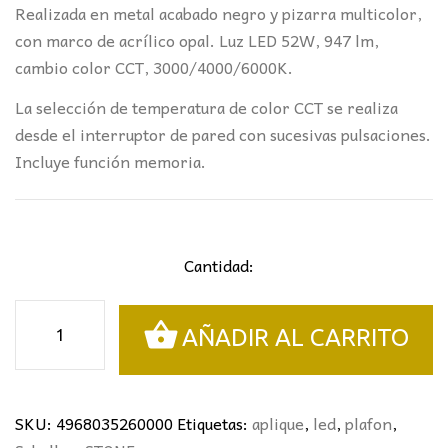
Realizada en metal acabado negro y pizarra multicolor,
con marco de acrílico opal. Luz LED 52W, 947 lm,
cambio color CCT, 3000/4000/6000K.
La selección de temperatura de color CCT se realiza
desde el interruptor de pared con sucesivas pulsaciones.
Incluye función memoria.
Cantidad:
APLIQUE/PLAFÓN
AÑADIR AL CARRITO
STONE
NEGRO
CCT
↨60CM
SKU:
4968035260000
Etiquetas:
aplique
,
led
,
plafon
,
SCHULLER