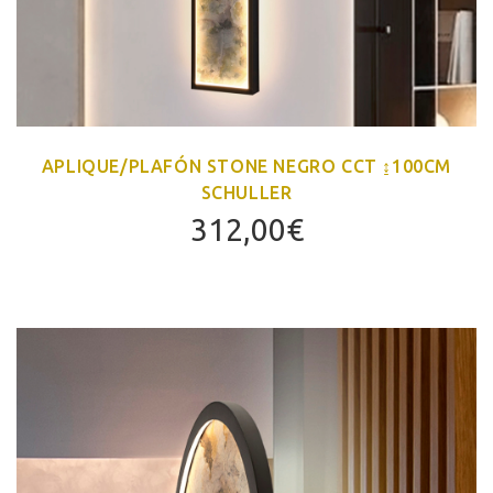
APLIQUE/PLAFÓN STONE NEGRO CCT ↨100CM
SCHULLER
312,00
€