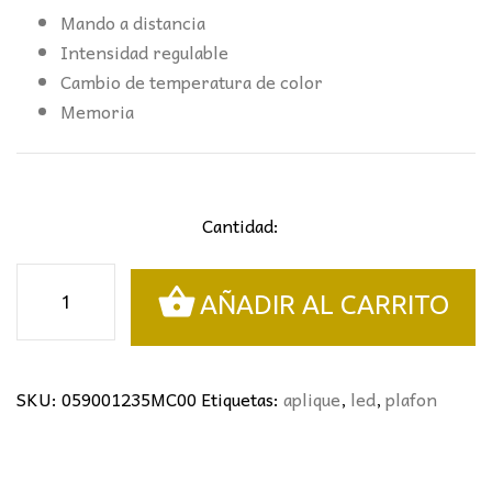
Mando a distancia
Intensidad regulable
Cambio de temperatura de color
Memoria
Cantidad:
APLIQUE/PLAFÓN
AÑADIR AL CARRITO
MINI
KAPAS
27CM
BLANCO
SKU:
059001235MC00
Etiquetas:
aplique
,
led
,
plafon
cantidad