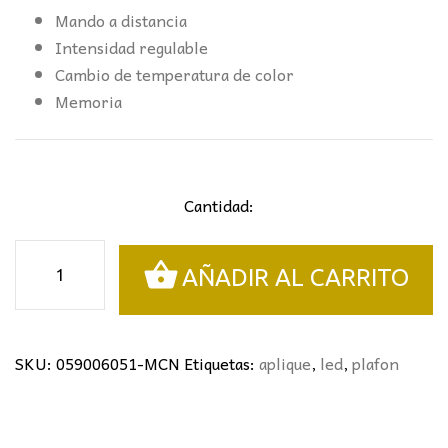
Mando a distancia
Intensidad regulable
Cambio de temperatura de color
Memoria
Cantidad:
APLIQUE/PLAFÓN
AÑADIR AL CARRITO
KAPAS
40CM
NEGRO
cantidad
SKU:
059006051-MCN
Etiquetas:
aplique
,
led
,
plafon