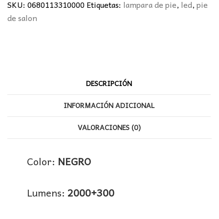
25W+5W
SKU:
0680113310000
Etiquetas:
lampara de pie
,
led
,
pie
NEGRO
de salon
cantidad
DESCRIPCIÓN
INFORMACIÓN ADICIONAL
VALORACIONES (0)
Color:
NEGRO
Lumens:
2000+300