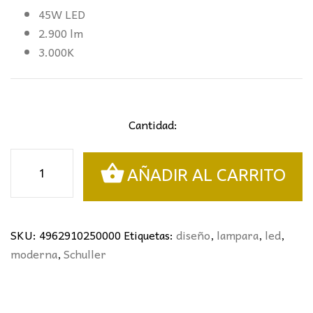
45W LED
2.900 lm
3.000K
Cantidad:
LÁMPARA
AÑADIR AL CARRITO
DE
PIE
DIDO
ORO
SKU:
4962910250000
Etiquetas:
diseño
,
lampara
,
led
,
SCHULLER
moderna
,
Schuller
cantidad