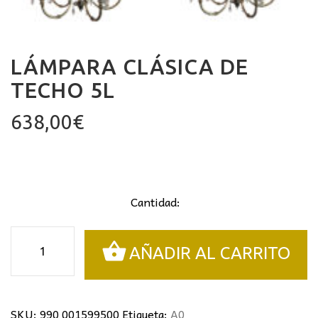
LÁMPARA CLÁSICA DE
TECHO 5L
638,00
€
Cantidad:
Lámpara
AÑADIR AL CARRITO
clásica
de
techo
5L
SKU:
990 001599500
Etiqueta:
A0