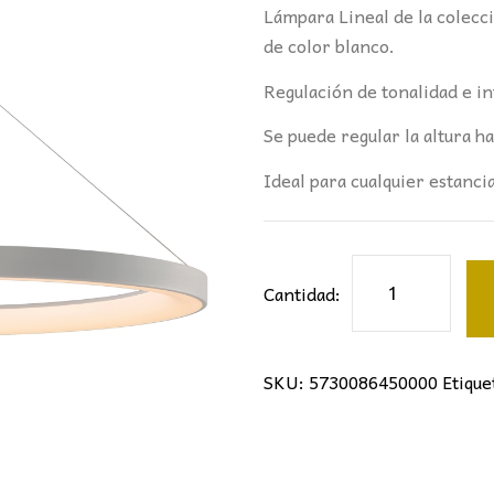
Lámpara Lineal de la colec
de color blanco.
Regulación de tonalidad e i
Se puede regular la altura 
Ideal para cualquier estancia
LÁMPARA
Cantidad:
NISEKOII
90Ø
MANTRA
SKU:
5730086450000
Etique
BLANCA
cantidad