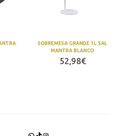
MANTRA
SOBREMESA GRANDE 1L SAL
FO
MANTRA BLANCO
52,98
€
WhatsApp
TikTok
Instagram