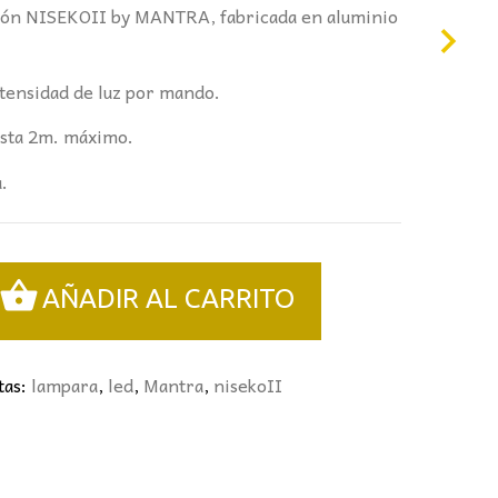
ción NISEKOII by MANTRA, fabricada en aluminio
ntensidad de luz por mando.
hasta 2m. máximo.
.
AÑADIR AL CARRITO
tas:
lampara
,
led
,
Mantra
,
nisekoII