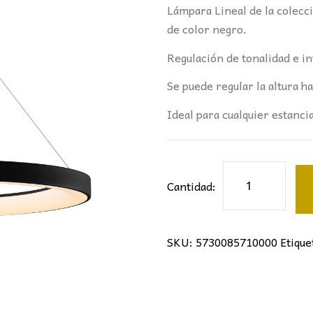
Lámpara Lineal de la colec
de color negro.
Regulación de tonalidad e i
Se puede regular la altura 
Ideal para cualquier estancia
LÁMPARA
Cantidad:
NISEKOII
65Ø
MANTRA
SKU:
5730085710000
Etique
NEGRO
cantidad