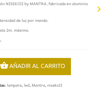
ción NISEKOII by MANTRA, fabricada en aluminio
ntensidad de luz por mando.
hasta 2m. máximo.
.
AÑADIR AL CARRITO
tas:
lampara
,
led
,
Mantra
,
nisekoII