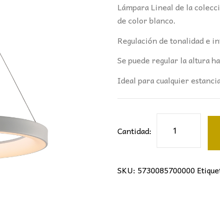
Lámpara Lineal de la colec
de color blanco.
Regulación de tonalidad e i
Se puede regular la altura 
Ideal para cualquier estancia
LÁMPARA
Cantidad:
NISEKOII
50Ø
MANTRA
SKU:
5730085700000
Etique
BLANCO
cantidad