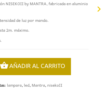
ción NISEKOII by MANTRA, fabricada en aluminio
ntensidad de luz por mando.
hasta 2m. máximo.
.
AÑADIR AL CARRITO
tas:
lampara
,
led
,
Mantra
,
nisekoII