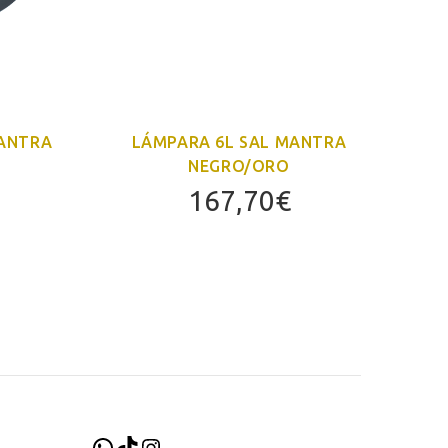
MANTRA
LÁMPARA 6L SAL MANTRA
S
NEGRO/ORO
167,70
€
WhatsApp
TikTok
Instagram