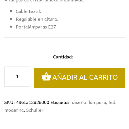
Cable textil.
Regulable en altura.
Portalámparas E27
Cantidad:
LÁMPARA
AÑADIR AL CARRITO
LINEAL
4L.
VENIZE
NEGRO-
SKU:
496I312828000
Etiquetas:
diseño
,
lampara
,
led
,
SMOKE
moderna
,
Schuller
SCHULLER
I3