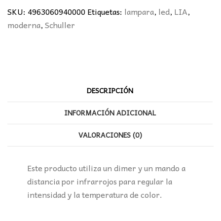
DE
SKU:
4963060940000
Etiquetas:
lampara
,
led
,
LIA
,
ORO
moderna
,
Schuller
SCHULLER
cantidad
DESCRIPCIÓN
INFORMACIÓN ADICIONAL
VALORACIONES (0)
Este producto utiliza un dimer y un mando a
distancia por infrarrojos para regular la
intensidad y la temperatura de color.