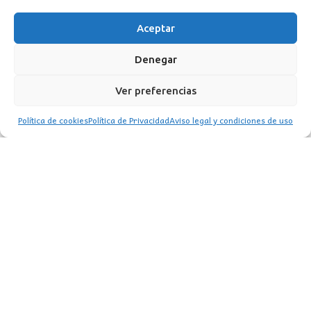
Aceptar
Denegar
CONTACTO
Ver preferencias
Política de cookies
Política de Privacidad
Aviso legal y condiciones de uso
MI CUENTA
INFORMACIÓN
WhatsApp
TikTok
Instagram
LUZ
Garden
© 2016 . Todos los derechos reservados.
BACK TO TOP