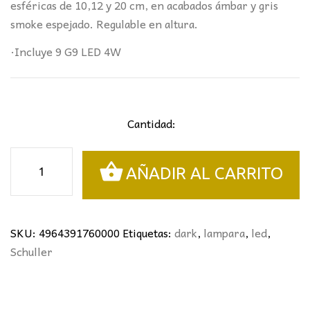
esféricas de 10,12 y 20 cm, en acabados ámbar y gris
smoke espejado. Regulable en altura.
·Incluye 9 G9 LED 4W
Cantidad:
LÁMPARA
AÑADIR AL CARRITO
DARK
9L.
NEGRO/LATÓN
SCHULLER
SKU:
4964391760000
Etiquetas:
dark
,
lampara
,
led
,
cantidad
Schuller