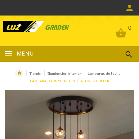
0
0
MENU
Tienda
Iluminación interior
Lámparas de techo
LÁMPARA DARK 9L. NEGRO/LATÓN SCHULLER