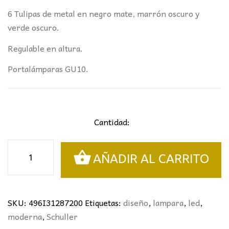
6 Tulipas de metal en negro mate, marrón oscuro y
verde oscuro.
Regulable en altura.
Portalámparas GU10.
Cantidad:
LÁMPARA
AÑADIR AL CARRITO
6L.
NIMES
NEGRO-
COLORES
SKU:
496I31287200
Etiquetas:
diseño
,
lampara
,
led
,
SCHULLER
moderna
,
Schuller
I3