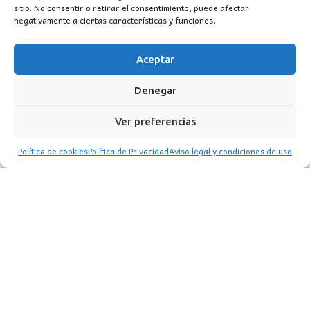
sitio. No consentir o retirar el consentimiento, puede afectar
negativamente a ciertas características y funciones.
DOWNLIGHT LED CCT 6W BLANCO
5,50
€
Aceptar
Denegar
Ver preferencias
Política de cookies
Política de Privacidad
Aviso legal y condiciones de uso
CONTACTO
MI CUENTA
INFORMACIÓN
WhatsApp
TikTok
Instagram