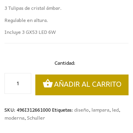
3 Tulipas de cristal ámbar.
Regulable en altura.
Incluye 3 GX53 LED 6W
Cantidad:
LÁMPARA
AÑADIR AL CARRITO
LINEAL
3L.
OLAIA
NEGRO-
SKU:
496I312661000
Etiquetas:
diseño
,
lampara
,
led
,
ÁMBAR
moderna
,
Schuller
SCHULLER
I3