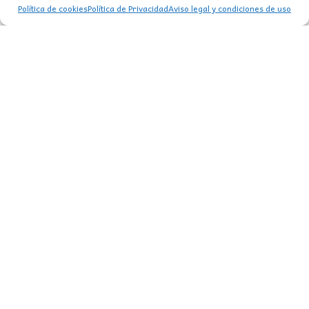
Política de cookies
Política de Privacidad
Aviso legal y condiciones de uso
FOCO CARRIL MONOFÁSICO LED LINEAL NEGRO
32,00
€
CONTACTO
MI CUENTA