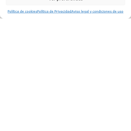
Política de cookies
Política de Privacidad
Aviso legal y condiciones de uso
BOMBILLA LED CCT 7W
3,50
€
CONTACTO