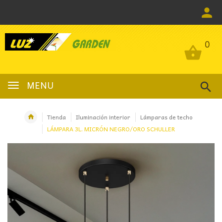
0
0
MENU
Tienda
Iluminación interior
Lámparas de techo
LÁMPARA 3L. MICRÓN NEGRO/ORO SCHULLER