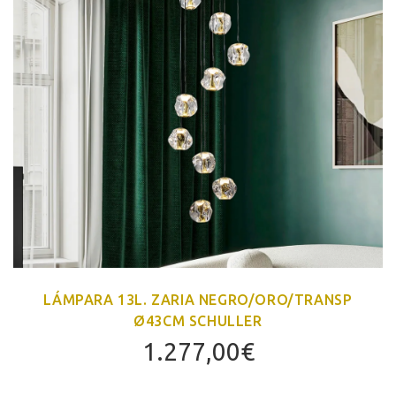
LÁMPARA 13L. ZARIA NEGRO/ORO/TRANSP
Ø43CM SCHULLER
1.277,00
€