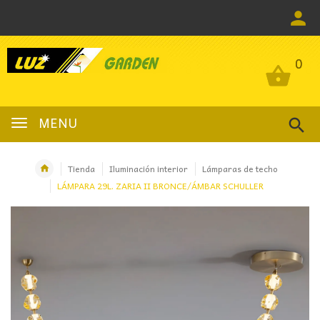
0
0
MENU
Tienda
Iluminación interior
Lámparas de techo
LÁMPARA 29L. ZARIA II BRONCE/ÁMBAR SCHULLER