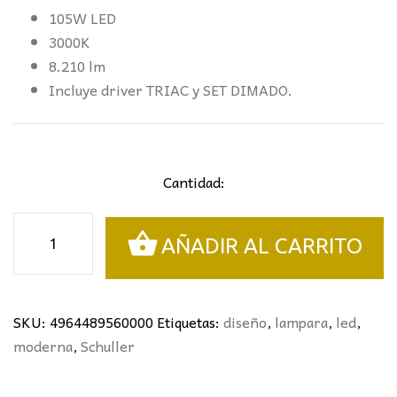
105W LED
3000K
8.210 lm
Incluye driver TRIAC y SET DIMADO.
Cantidad:
LÁMPARA
AÑADIR AL CARRITO
29L.
ZARIA
II
BRONCE/
SKU:
4964489560000
Etiquetas:
diseño
,
lampara
,
led
,
ÁMBAR
moderna
,
Schuller
SCHULLER
cantidad