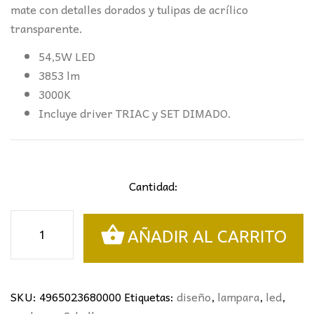
mate con detalles dorados y tulipas de acrílico
transparente.
54,5W LED
3853 lm
3000K
Incluye driver TRIAC y SET DIMADO.
Cantidad:
LÁMPARA
AÑADIR AL CARRITO
13L.
ZARIA
NEGRO/ORO/TRANSP
Ø43CM
SKU:
4965023680000
Etiquetas:
diseño
,
lampara
,
led
,
SCHULLER