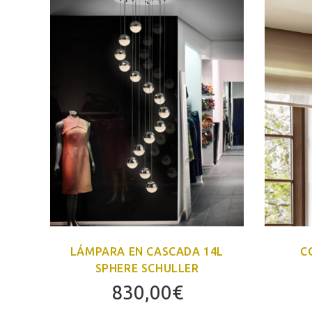
LÁMPARA EN CASCADA 14L
C
SPHERE SCHULLER
830,00
€