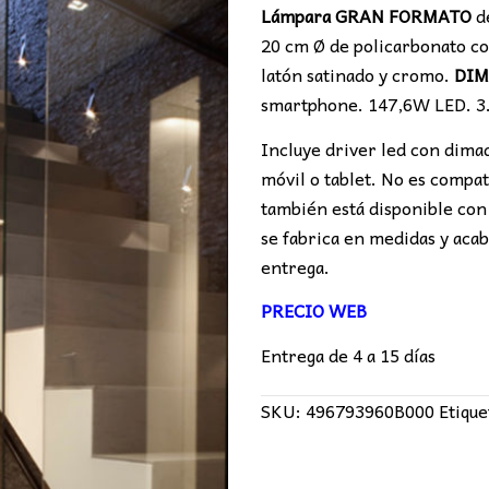
Lámpara GRAN FORMATO
de
20 cm Ø de policarbonato co
latón satinado y cromo.
DIM
smartphone. 147,6W LED. 3
Incluye driver led con dima
móvil o tablet. No es compa
también está disponible con
se fabrica en medidas y acab
entrega.
PRECIO WEB
Entrega de 4 a 15 días
SKU:
496793960B000
Etique