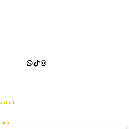
WhatsApp
TikTok
Instagram
ión Led
e uso