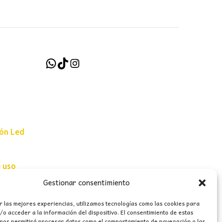
WhatsApp
TikTok
Instagram
ión Led
e uso
Gestionar consentimiento
erales
r las mejores experiencias, utilizamos tecnologías como las cookies para
o acceder a la información del dispositivo. El consentimiento de estas
 nos permitirá procesar datos como el comportamiento de navegación o las