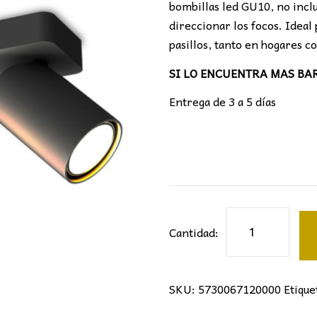
bombillas led GU10, no inclu
direccionar los focos. Ideal
pasillos, tanto en hogares 
SI LO ENCUENTRA MAS BARAT
Entrega de 3 a 5 días
Regleta
Cantidad:
2L
SAL
Mantra
SKU:
5730067120000
Etique
Negro
cantidad