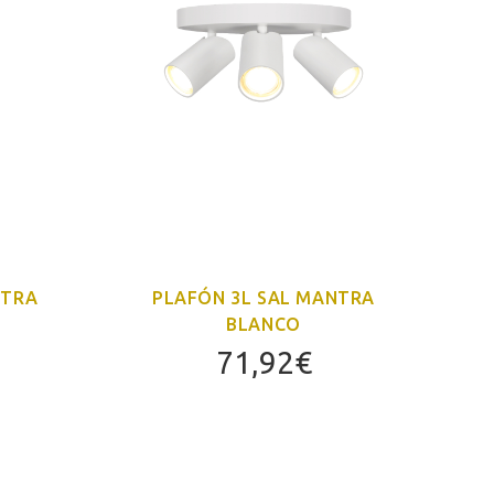
NTRA
PLAFÓN 3L SAL MANTRA
AP
BLANCO
71,92
€