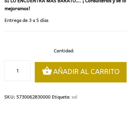
SI LO ENCUENTRA MAS BARATO…. ¡ Consúltenos y se lo
mejoramos!
Entrega de 3 a 5 días
Cantidad:
FOCO
AÑADIR AL CARRITO
1L
SAL
Mantra
cantidad
SKU:
5730062830000
Etiqueta:
sal