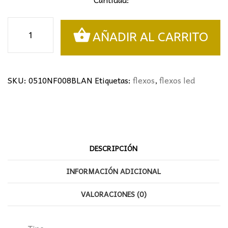
Flexo
AÑADIR AL CARRITO
Led
4w
blanco
cantidad
SKU:
0510NF008BLAN
Etiquetas:
flexos
,
flexos led
DESCRIPCIÓN
INFORMACIÓN ADICIONAL
VALORACIONES (0)
Tipo: