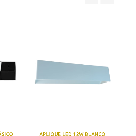
ÁSICO
APLIQUE LED 12W BLANCO
F