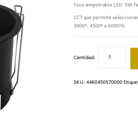
Foco empotrable LED 5W fab
CCT que permite seleccionar
3000º, 4500º o 6000ºK.
Foco
Cantidad:
empotrable
LED
5w
SKU:
4460450570000
Etique
CCT
Negro
cantidad