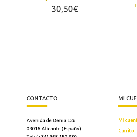
30,50
€
CONTACTO
MI CU
Avenida de Denia 128
Mi cuen
03016 Alicante (España)
Carrito
Tel: (+34) 965 150 330