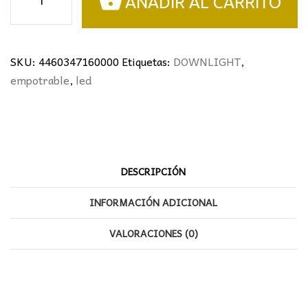
AÑADIR AL CARRITO
orientable
GU10
Blanco
cantidad
SKU:
4460347160000
Etiquetas:
DOWNLIGHT
,
empotrable
,
led
DESCRIPCIÓN
INFORMACIÓN ADICIONAL
VALORACIONES (0)