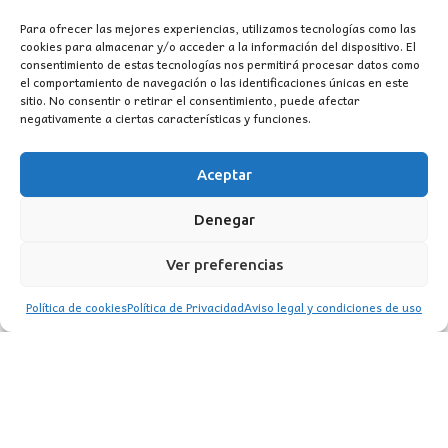
Para ofrecer las mejores experiencias, utilizamos tecnologías como las
cookies para almacenar y/o acceder a la información del dispositivo. El
consentimiento de estas tecnologías nos permitirá procesar datos como
el comportamiento de navegación o las identificaciones únicas en este
sitio. No consentir o retirar el consentimiento, puede afectar
negativamente a ciertas características y funciones.
CONTACTO
Aceptar
MI CUENTA
Denegar
INFORMACIÓN
Ver preferencias
WhatsApp
TikTok
Instagram
Política de cookies
Política de Privacidad
Aviso legal y condiciones de uso
LUZ
Garden
© 2016 . Todos los derechos reservados.