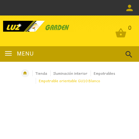
0
0
MENU
Tienda
Iluminación interior
Empotrables
Empotrable orientable GU10 Blanco