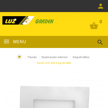
0
0
MENU
Tienda
Iluminación interior
Empotrables
Panel LED 6W Empotrable