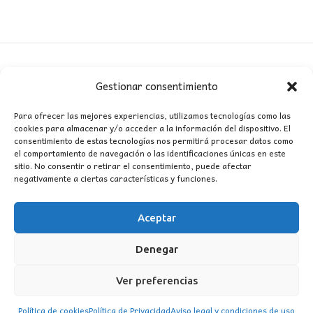
Gestionar consentimiento
CONTACTO
Para ofrecer las mejores experiencias, utilizamos tecnologías como las
cookies para almacenar y/o acceder a la información del dispositivo. El
MI CUENTA
consentimiento de estas tecnologías nos permitirá procesar datos como
el comportamiento de navegación o las identificaciones únicas en este
sitio. No consentir o retirar el consentimiento, puede afectar
INFORMACIÓN
negativamente a ciertas características y funciones.
WhatsApp
TikTok
Instagram
Aceptar
Denegar
LUZ
Garden
© 2016 . Todos los derechos reservados.
Ver preferencias
Política de cookies
Política de Privacidad
Aviso legal y condiciones de uso