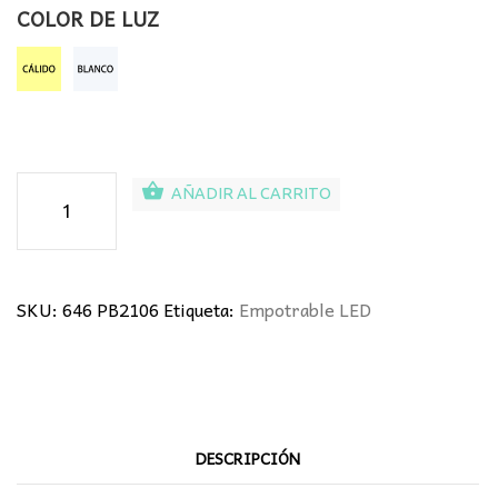
COLOR DE LUZ
Panel
AÑADIR AL CARRITO
LED
6W
Empotrable
cantidad
SKU:
646 PB2106
Etiqueta:
Empotrable LED
DESCRIPCIÓN