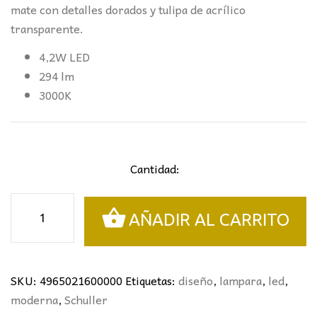
mate con detalles dorados y tulipa de acrílico
transparente.
4,2W LED
294 lm
3000K
Cantidad:
COLGANTE
AÑADIR AL CARRITO
ZARIA
NEGRO/ORO/TRANSP
SCHULLER
cantidad
SKU:
4965021600000
Etiquetas:
diseño
,
lampara
,
led
,
moderna
,
Schuller