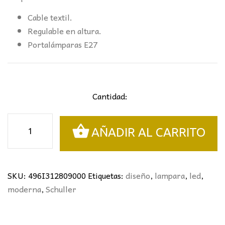
Cable textil.
Regulable en altura.
Portalámparas E27
Cantidad:
COLGANTE
AÑADIR AL CARRITO
VENIZE
NEGRO-
SMOKE
SCHULLER
SKU:
496I312809000
Etiquetas:
diseño
,
lampara
,
led
,
I3
moderna
,
Schuller
cantidad