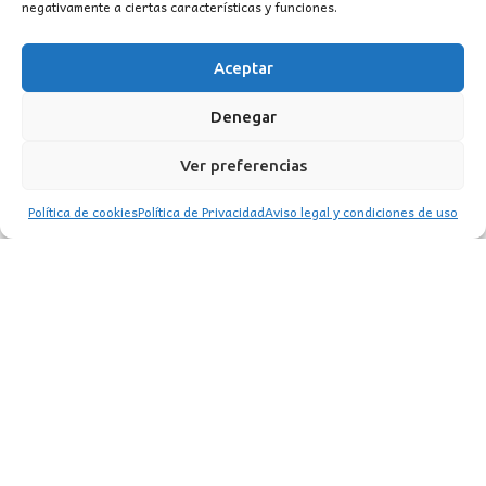
negativamente a ciertas características y funciones.
19,50
€
Aceptar
Denegar
Ver preferencias
Política de cookies
Política de Privacidad
Aviso legal y condiciones de uso
CONTACTO
MI CUENTA
INFORMACIÓN
WhatsApp
TikTok
Instagram