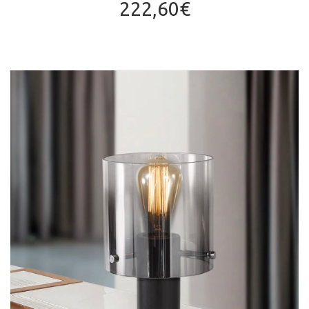
222,60
€