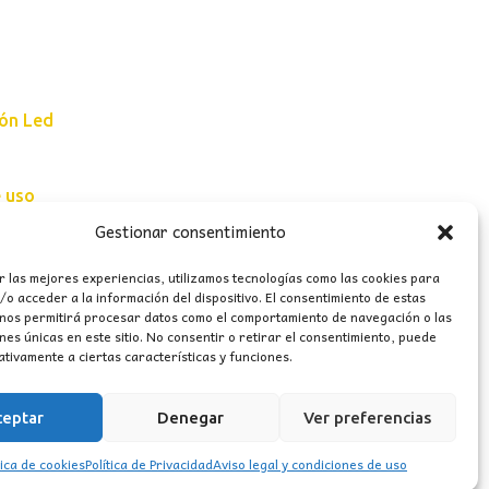
ión Led
e uso
Gestionar consentimiento
erales
r las mejores experiencias, utilizamos tecnologías como las cookies para
o acceder a la información del dispositivo. El consentimiento de estas
 nos permitirá procesar datos como el comportamiento de navegación o las
ones únicas en este sitio. No consentir o retirar el consentimiento, puede
tivamente a ciertas características y funciones.
ceptar
Denegar
Ver preferencias
tica de cookies
Política de Privacidad
Aviso legal y condiciones de uso