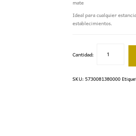
mate
Ideal para cualquier estanci
establecimientos.
COLGANTE
Cantidad:
KAZZ
MANTRA
NEGRO
SKU:
5730081380000
Etique
cantidad