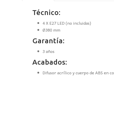
Técnico:
4 X E27 LED (no incluidas)
Ø380 mm
Garantía:
3 años
Acabados:
Difusor acrílico y cuerpo de ABS en c