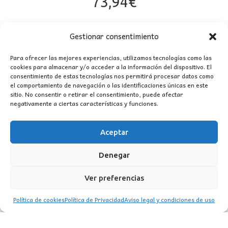
73,94
€
Gestionar consentimiento
Para ofrecer las mejores experiencias, utilizamos tecnologías como las
cookies para almacenar y/o acceder a la información del dispositivo. El
consentimiento de estas tecnologías nos permitirá procesar datos como
el comportamiento de navegación o las identificaciones únicas en este
sitio. No consentir o retirar el consentimiento, puede afectar
negativamente a ciertas características y funciones.
CONTACTO
Aceptar
MI CUENTA
Denegar
INFORMACIÓN
Ver preferencias
WhatsApp
TikTok
Instagram
Política de cookies
Política de Privacidad
Aviso legal y condiciones de uso