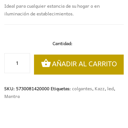
Ideal para cualquier estancia de su hogar o en
iluminación de establecimientos.
Cantidad:
COLGANTE
AÑADIR AL CARRITO
KAZZ
MANTRA
*MADERA
cantidad
SKU:
5730081420000
Etiquetas:
colgantes
,
Kazz
,
led
,
Mantra