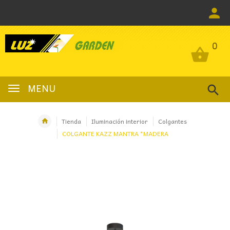
0
0
MENU
Tienda
Iluminación interior
Colgantes
COLGANTE KAZZ MANTRA *MADERA