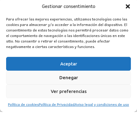
Gestionar consentimiento
COLGANTE ALUMINIO GU10 NEGRO
Para ofrecer las mejores experiencias, utilizamos tecnologías como las
24,80
€
cookies para almacenar y/o acceder a la información del dispositivo. El
consentimiento de estas tecnologías nos permitirá procesar datos como
el comportamiento de navegación o las identificaciones únicas en este
sitio. No consentir o retirar el consentimiento, puede afectar
negativamente a ciertas características y funciones.
Aceptar
Denegar
Ver preferencias
CONTACTO
Política de cookies
Política de Privacidad
Aviso legal y condiciones de uso
MI CUENTA
INFORMACIÓN