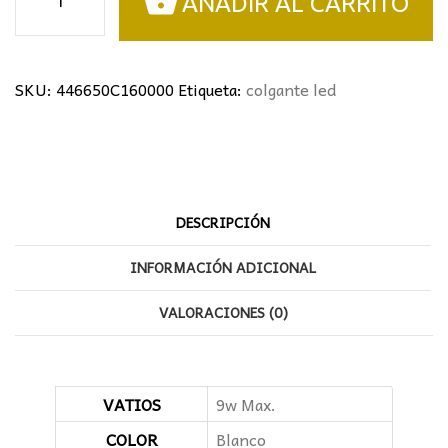
AÑADIR AL CARRITO
aluminio
GU10
BLANCO
cantidad
SKU:
446650C160000
Etiqueta:
colgante led
DESCRIPCIÓN
INFORMACIÓN ADICIONAL
VALORACIONES (0)
VATIOS
9w Max.
COLOR
Blanco