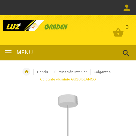
0
0
MENU
Tienda
Iluminación interior
Colgantes
Colgante aluminio GU10 BLANCO