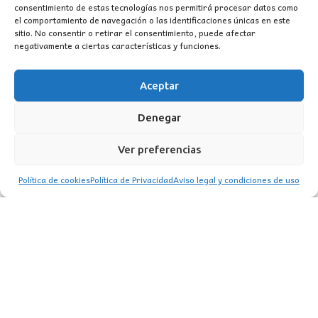
consentimiento de estas tecnologías nos permitirá procesar datos como
el comportamiento de navegación o las identificaciones únicas en este
sitio. No consentir o retirar el consentimiento, puede afectar
negativamente a ciertas características y funciones.
Aceptar
COLGANTE TIFFANY LIBÉLULAS
Denegar
El
El
325,00
€
559,00
€
precio
precio
Ver preferencias
original
actual
Política de cookies
Política de Privacidad
Aviso legal y condiciones de uso
era:
es:
559,00€.
325,00€.
CONTACTO