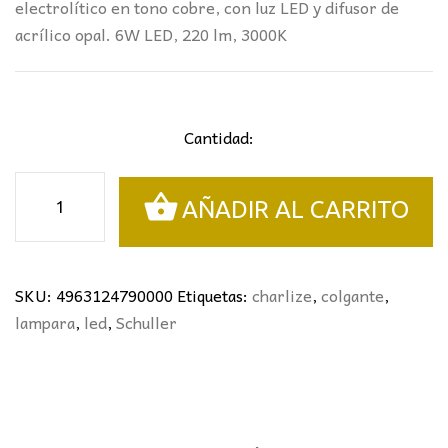
electrolítico en tono cobre, con luz LED y difusor de
acrílico opal. 6W LED, 220 lm, 3000K
Cantidad:
COLGANTE
AÑADIR AL CARRITO
CHARLIZE
COBRE
SCHULLER
cantidad
SKU:
4963124790000
Etiquetas:
charlize
,
colgante
,
lampara
,
led
,
Schuller