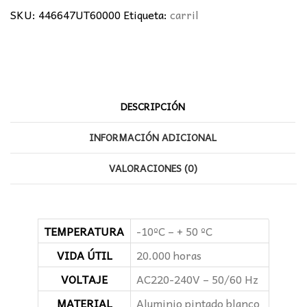
carril
SKU:
446647UT60000
Etiqueta:
carril
blanco
cantidad
DESCRIPCIÓN
INFORMACIÓN ADICIONAL
VALORACIONES (0)
TEMPERATURA
-10ºC – + 50 ºC
VIDA ÚTIL
20.000 horas
VOLTAJE
AC220-240V – 50/60 Hz
MATERIAL
Aluminio pintado blanco