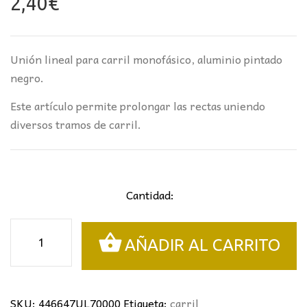
2,40
€
Unión lineal para carril monofásico, aluminio pintado
negro.
Este artículo permite prolongar las rectas uniendo
diversos tramos de carril.
Cantidad:
Unión
AÑADIR AL CARRITO
lineal
para
carril
negro
SKU:
446647UL70000
Etiqueta:
carril