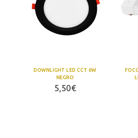
CO
DOWNLIGHT LED CCT 6W
FOCO
E
NEGRO
L
5,50
€