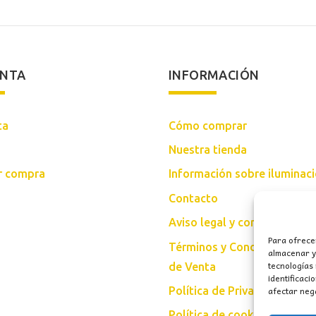
ENTA
INFORMACIÓN
ta
Cómo comprar
Nuestra tienda
ar compra
Información sobre iluminac
Contacto
Aviso legal y condiciones d
Para ofrece
Términos y Condiciones Gen
almacenar y/
tecnologías
de Venta
identificaci
afectar nega
Política de Privacidad
Política de cookies (UE)