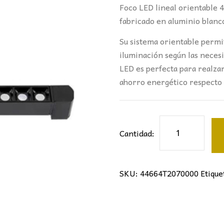
Foco LED lineal orientable 4
fabricado en aluminio blan
Su sistema orientable permit
iluminación según las necesi
LED es perfecta para realza
ahorro energético respecto 
Foco
Cantidad:
Carril
Monofásico
LED
SKU:
44664T2070000
Etique
lineal
orientable
Negro
cantidad