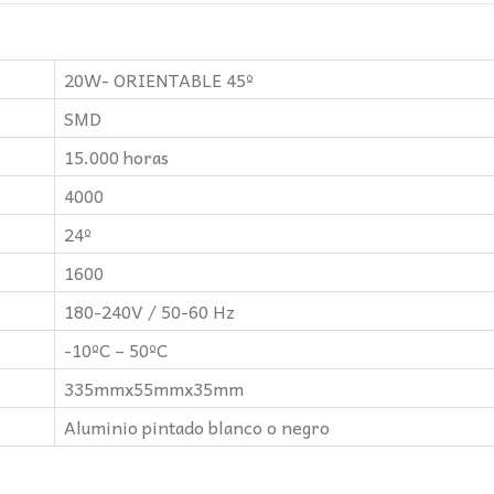
20W- ORIENTABLE 45º
SMD
15.000 horas
4000
24º
1600
180-240V / 50-60 Hz
-10ºC – 50ºC
335mmx55mmx35mm
Aluminio pintado blanco o negro