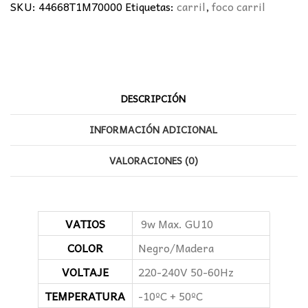
Negro/Madera
SKU:
44668T1M70000
Etiquetas:
carril
,
foco carril
cantidad
DESCRIPCIÓN
INFORMACIÓN ADICIONAL
VALORACIONES (0)
VATIOS
9w Max. GU10
COLOR
Negro/Madera
VOLTAJE
220-240V 50-60Hz
TEMPERATURA
-10ºC + 50ºC