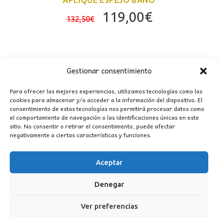
El
El
119,00
€
132,50
€
precio
precio
original
actual
era:
es:
132,50€.
119,00€.
Gestionar consentimiento
Para ofrecer las mejores experiencias, utilizamos tecnologías como las
cookies para almacenar y/o acceder a la información del dispositivo. El
consentimiento de estas tecnologías nos permitirá procesar datos como
el comportamiento de navegación o las identificaciones únicas en este
sitio. No consentir o retirar el consentimiento, puede afectar
CONTACTO
negativamente a ciertas características y funciones.
MI CUENTA
Aceptar
Denegar
INFORMACIÓN
WhatsApp
TikTok
Instagram
Ver preferencias