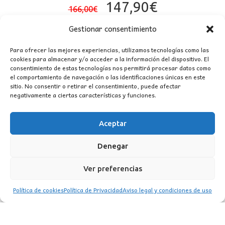
El
El
147,90
€
166,00
€
precio
precio
Gestionar consentimiento
original
actual
era:
es:
Para ofrecer las mejores experiencias, utilizamos tecnologías como las
cookies para almacenar y/o acceder a la información del dispositivo. El
166,00€.
147,90€.
consentimiento de estas tecnologías nos permitirá procesar datos como
el comportamiento de navegación o las identificaciones únicas en este
sitio. No consentir o retirar el consentimiento, puede afectar
negativamente a ciertas características y funciones.
Aceptar
CONTACTO
Denegar
MI CUENTA
Ver preferencias
INFORMACIÓN
Política de cookies
Política de Privacidad
Aviso legal y condiciones de uso
WhatsApp
TikTok
Instagram