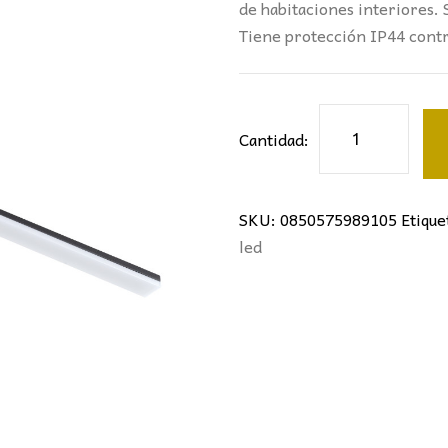
de habitaciones interiores. 
Tiene protección IP44 contr
Aplique
Cantidad:
LED
16W
60cm
SKU:
0850575989105
Etique
Negro
led
cantidad