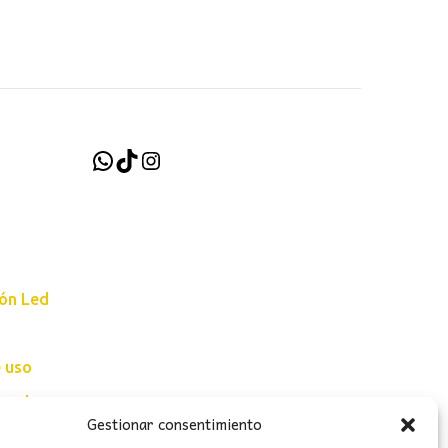
WhatsApp
TikTok
Instagram
ión Led
e uso
erales
Gestionar consentimiento