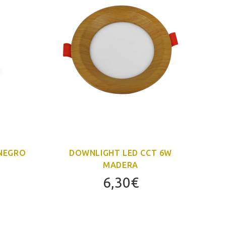
 NEGRO
DOWNLIGHT LED CCT 6W
F
MADERA
6,30
€