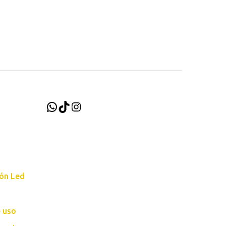
WhatsApp
TikTok
Instagram
ión Led
e uso