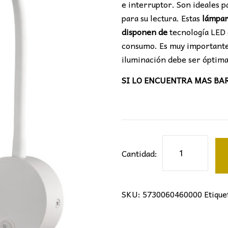
e interruptor. Son ideales 
para su lectura. Estas
lámpara
disponen de
tecnología LED 
consumo. Es muy important
iluminación debe ser óptima 
SI LO ENCUENTRA MAS BARAT
APLIQUE
Cantidad:
LECTOR
BOAVISTA
MANTRA
SKU:
5730060460000
Etique
cantidad