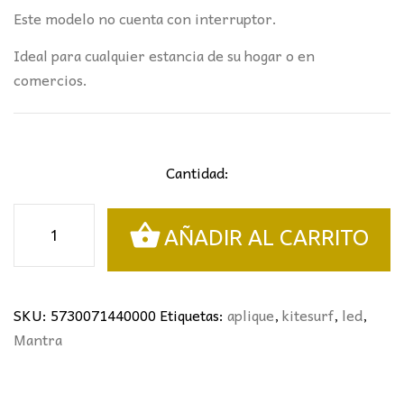
Este modelo no cuenta con interruptor.
Ideal para cualquier estancia de su hogar o en
comercios.
Cantidad:
APLIQUE
AÑADIR AL CARRITO
KITESURF
MANTRA
NEGRO
cantidad
SKU:
5730071440000
Etiquetas:
aplique
,
kitesurf
,
led
,
Mantra