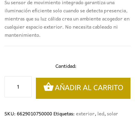
Su sensor de movimiento integrado garantiza una
iluminación eficiente solo cuando se detecta presencia,
mientras que su luz cálida crea un ambiente acogedor en
cualquier espacio exterior. No necesita cableado ni
mantenimiento.
Cantidad:
PINCHO
AÑADIR AL CARRITO
SOLAR
CON
SENSOR
cantidad
SKU:
6629010750000
Etiquetas:
exterior
,
led
,
solar