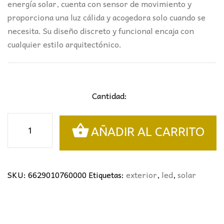
energía solar, cuenta con sensor de movimiento y
proporciona una luz cálida y acogedora solo cuando se
necesita. Su diseño discreto y funcional encaja con
cualquier estilo arquitectónico.
Cantidad:
APLIQUE
AÑADIR AL CARRITO
SOLAR
CON
SENSOR
cantidad
SKU:
6629010760000
Etiquetas:
exterior
,
led
,
solar