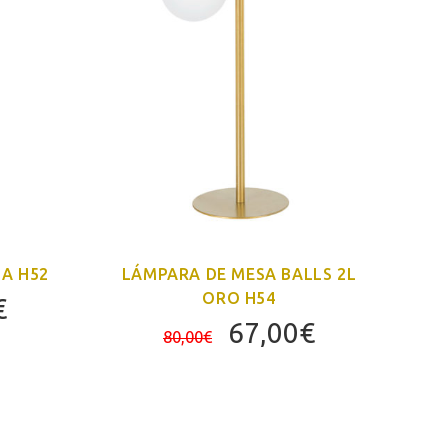
A H52
LÁMPARA DE MESA BALLS 2L
SO
ORO H54
El
€
El
El
67,00
€
precio
80,00
€
precio
precio
al
actual
original
actual
es:
era:
es:
€.
31,00€.
80,00€.
67,00€.