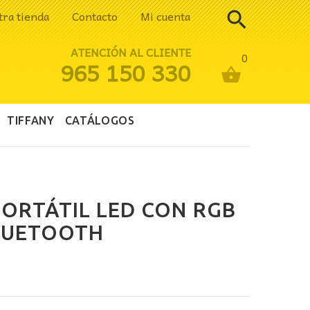
tra tienda
Contacto
Mi cuenta
ATENCIÓN AL CLIENTE
0
965 150 330
TIFFANY
CATÁLOGOS
ORTÁTIL LED CON RGB
LUETOOTH
io
al