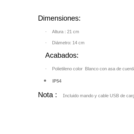
Dimensiones
·
Altura : 21 cm
·
Diámetro: 14 cm
Acabados:
·
Polietileno color Blanco con asa de cuerd
IP54
Nota :
I
ncluido mando y cable USB de car