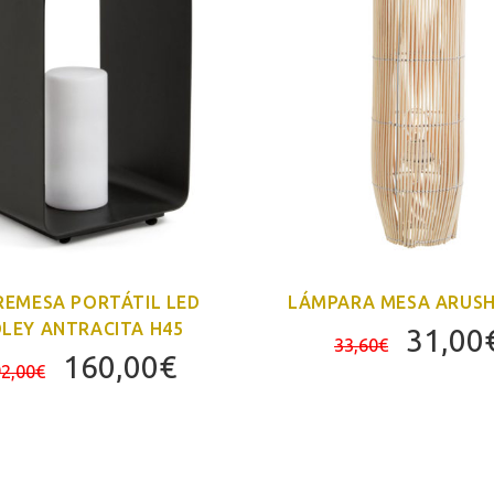
REMESA PORTÁTIL LED
LÁMPARA MESA ARUSH
DLEY ANTRACITA H45
El
31,00
33,60
€
El
El
160,00
€
precio
2,00
€
precio
precio
origin
original
actual
era:
era:
es:
33,60
192,00€.
160,00€.