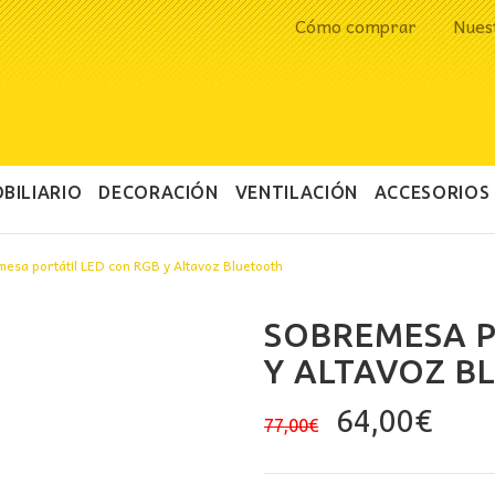
Cómo comprar
Nues
BILIARIO
DECORACIÓN
VENTILACIÓN
ACCESORIOS
esa portátil LED con RGB y Altavoz Bluetooth
SOBREMESA P
Y ALTAVOZ B
El
El
64,00
€
77,00
€
precio
prec
original
actu