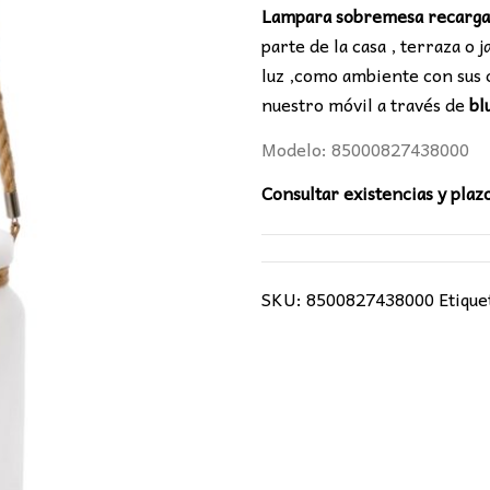
era:
es:
Lampara sobremesa recargab
77,00€.
64,0
parte de la casa , terraza o 
luz ,como ambiente con sus
nuestro móvil a través de
bl
Modelo: 85000827438000
Consultar existencias y plaz
SKU:
8500827438000
Etique