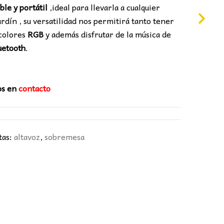
le y portátil
,ideal para llevarla a cualquier
0€.
jardín , su versatilidad nos permitirá tanto tener
 colores
RGB
y además disfrutar de la música de
uetooth
.
os en
contacto
tas:
altavoz
,
sobremesa