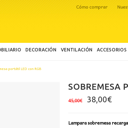
Cómo comprar
Nues
BILIARIO
DECORACIÓN
VENTILACIÓN
ACCESORIOS
mesa portátil LED con RGB
SOBREMESA P
El
El
38,00
€
45,00
€
precio
prec
original
actu
era:
es:
Lampara sobremesa recargab