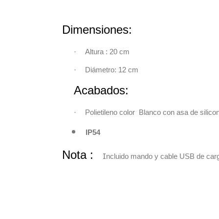
Dimensiones
·
Altura : 20 cm
·
Diámetro: 12 cm
Acabados:
·
Polietileno color Blanco con asa de silico
IP54
Nota :
I
ncluido mando y cable USB de car