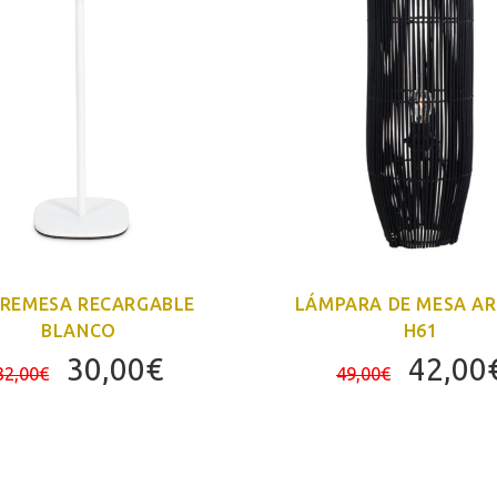
REMESA RECARGABLE
LÁMPARA DE MESA A
BLANCO
H61
El
El
El
30,00
€
42,00
32,00
€
49,00
€
precio
precio
precio
original
actual
origin
era:
es:
era:
32,00€.
30,00€.
49,00