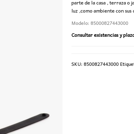
45,00€.
38,0
parte de la casa , terraza o 
luz ,como ambiente con sus
Modelo: 85000827443000
Consultar existencias y plaz
SKU:
8500827443000
Etique