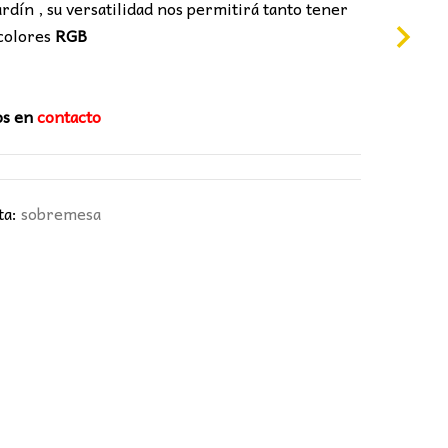
0€.
jardín , su versatilidad nos permitirá tanto tener
 colores
RGB
os en
contacto
ta:
sobremesa