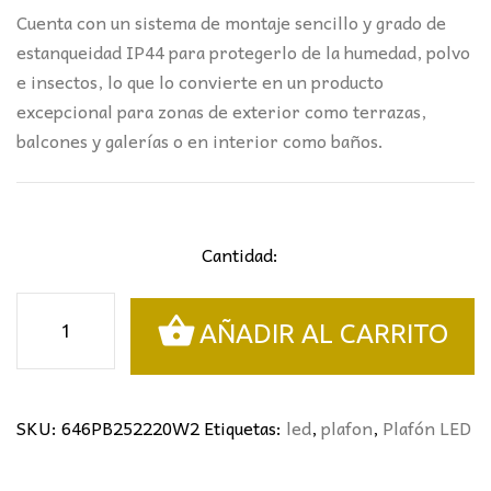
Cuenta con un sistema de montaje sencillo y grado de
estanqueidad IP44 para protegerlo de la humedad, polvo
e insectos, lo que lo convierte en un producto
excepcional para zonas de exterior como terrazas,
balcones y galerías o en interior como baños.
Cantidad:
Plafón
AÑADIR AL CARRITO
LED
Redondo
Negro
20W
SKU:
646PB252220W2
Etiquetas:
led
,
plafon
,
Plafón LED
IP44
cantidad