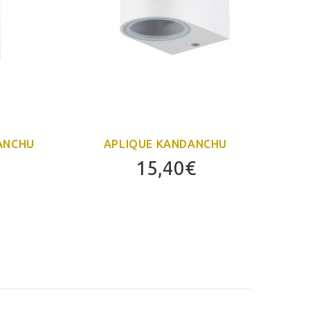
ANCHU
APLIQUE KANDANCHU
A
15,40
€