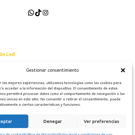
WhatsApp
TikTok
Instagram
ión Led
Gestionar consentimiento
e uso
r las mejores experiencias, utilizamos tecnologías como las cookies para
erales
o acceder a la información del dispositivo. El consentimiento de estas
 nos permitirá procesar datos como el comportamiento de navegación o las
ones únicas en este sitio. No consentir o retirar el consentimiento, puede
tivamente a ciertas características y funciones.
ceptar
Denegar
Ver preferencias
tica de cookies
Política de Privacidad
Aviso legal y condiciones de uso