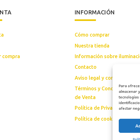
ENTA
INFORMACIÓN
ta
Cómo comprar
Nuestra tienda
ar compra
Información sobre iluminac
Contacto
Aviso legal y condiciones d
Para ofrece
Términos y Condiciones Gen
almacenar y/
tecnologías
de Venta
identificaci
afectar nega
Política de Privacidad
Política de cookies (UE)
A
Polí