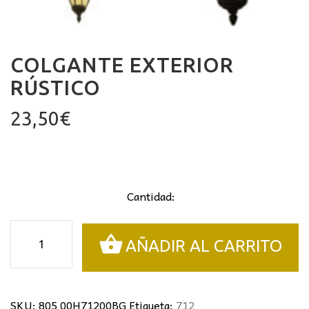
COLGANTE EXTERIOR
RÚSTICO
23,50
€
Cantidad:
Colgante
AÑADIR AL CARRITO
exterior
rústico
cantidad
SKU:
805 00H71200BG
Etiqueta:
712