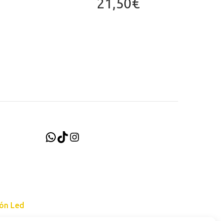
21,50
€
WhatsApp
TikTok
Instagram
ión Led