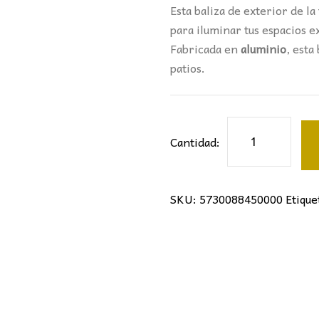
Esta baliza de exterior de la
para iluminar tus espacios e
F
abricada en
aluminio
, esta
patios
.
Baliza
Cantidad:
de
exterior
Redonda
SKU:
5730088450000
Etique
Blanco
Mantra
cantidad