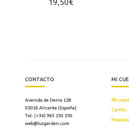
19,50
€
CONTACTO
MI CU
Avenida de Denia 128
Mi cuen
03016 Alicante (España)
Carrito
Tel: (+34) 965 150 330
Finaliz
web@luzgarden.com