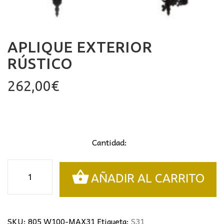
APLIQUE EXTERIOR
RÚSTICO
262,00
€
Cantidad:
Aplique
AÑADIR AL CARRITO
exterior
rústico
cantidad
SKU:
805 W100-MAX31
Etiqueta:
S31