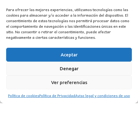
Para ofrecer las mejores experiencias, utilizamos tecnologías como las
cookies para almacenar y/o acceder a la información del dispositivo. El
consentimiento de estas tecnologías nos permitirá procesar datos como
el comportamiento de navegación o las identificaciones únicas en este
sitio. No consentir o retirar el consentimiento, puede afectar
negativamente a ciertas características y funciones.
Aceptar
CONTACTO
Denegar
MI CUENTA
Ver preferencias
INFORMACIÓN
Política de cookies
Política de Privacidad
Aviso legal y condiciones de uso
WhatsApp
TikTok
Instagram
LUZ
Garden
© 2016 . Todos los derechos reservados.